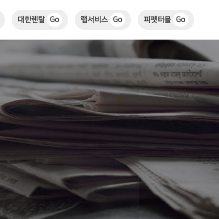
대한렌탈
Go
랩서비스
Go
피펫터몰
Go