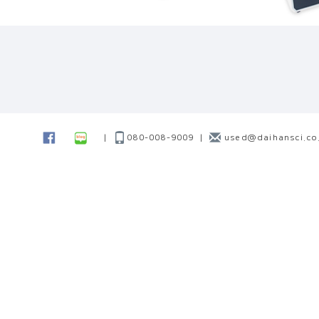
|
080-008-9009
|
used@daihansci.co