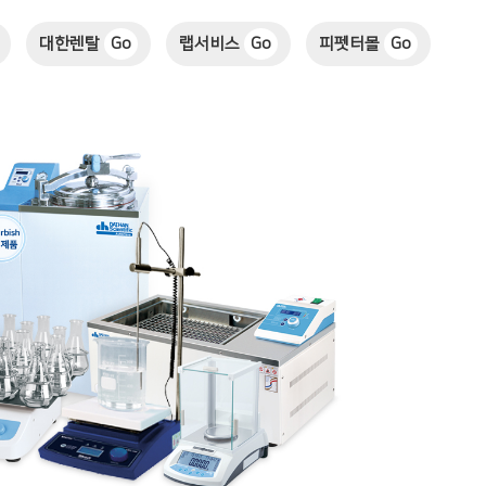
대한렌탈
Go
랩서비스
Go
피펫터몰
Go