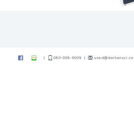
|
080-008-9009
|
used@daihansci.co