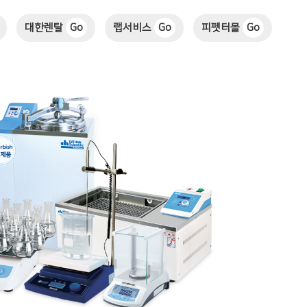
대한렌탈
Go
랩서비스
Go
피펫터몰
Go