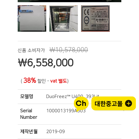
₩10,578,000
신품 소비자가
₩
6,558,000
38%
(
할인 -
vat 별도
)
모델명
DuoFreez™ U400, 393Lit.
Serial
1000013199A503
Number
제작년월
2019-09