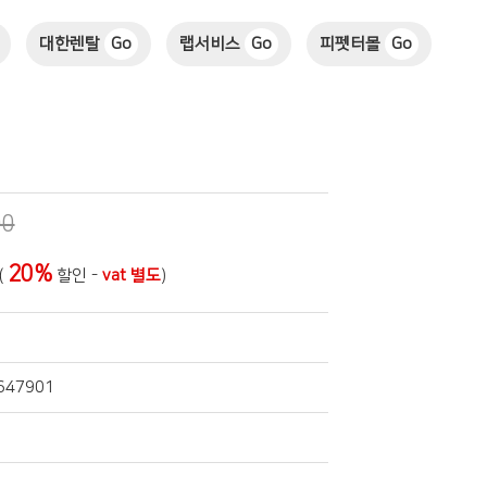
대한렌탈
Go
랩서비스
Go
피펫터몰
Go
00
20%
(
할인 -
vat 별도
)
647901