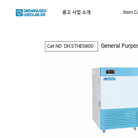
중고 사업 소개
Item C
General Purp
Cat NO
DH.STHE5800