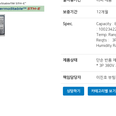
실사용기간
리퍼 제품
보증기간
12개월
Spec.
Capa
: 1002342
Temp. 
Reqts
Humidity R
제품상태
단순 반품 
* 3P 38
책임담당자
이진호 부팀
상담하기
카테고리별 보기