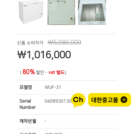
₩5,080,000
신품 소비자가
₩
1,016,000
80%
(
할인 -
vat 별도
)
모델명
WUF-31
Serial
0408930130M001
Number
제작년월
-