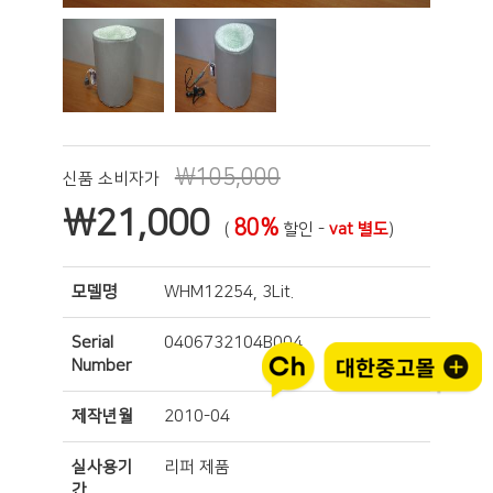
₩105,000
신품 소비자가
₩
21,000
80%
(
할인 -
vat 별도
)
모델명
WHM12254, 3Lit.
Serial
0406732104B004
Number
제작년월
2010-04
실사용기
리퍼 제품
간