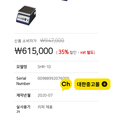
₩947,000
신품 소비자가
₩
615,000
35%
(
할인 -
vat 별도
)
모델명
SHR-1D
Serial
00988992076005
Number
제작년월
2020-07
실사용기
리퍼 제품
간