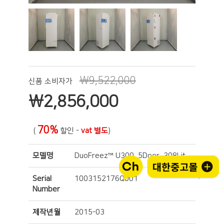
₩9,522,000
신품 소비자가
₩
2,856,000
70%
(
할인 -
vat 별도
)
모델명
DuoFreez™ U300, 5Door, 308Lit.
Serial
1003152176Q001
Number
제작년월
2015-03