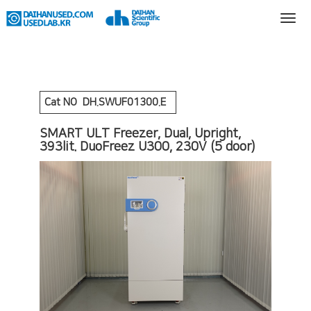
Cat NO
DH.SWUF01300.E
SMART ULT Freezer, Dual, Upright,
393lit. DuoFreez U300, 230V (5 door)