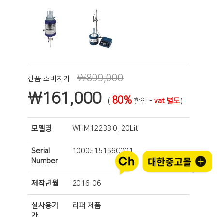
₩809,000
신품 소비자가
₩
161,000
80%
(
할인 -
vat 별도
)
모델명
WHM12238.0, 20Lit.
Serial
1000515166C001
Number
제작년월
2016-06
실사용기
리퍼 제품
간