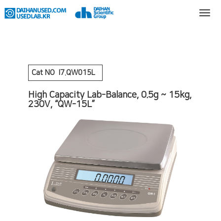
Cat NO
I7.QW015L
High Capacity Lab-Balance, 0.5g ~ 15kg,
230V, “QW-15L”