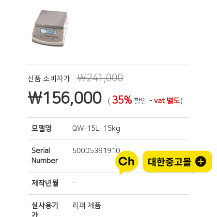
₩241,000
신품 소비자가
₩
156,000
35%
(
할인 -
vat 별도
)
모델명
QW-15L, 15kg
Serial
50005391910
Number
제작년월
-
실사용기
리퍼 제품
간