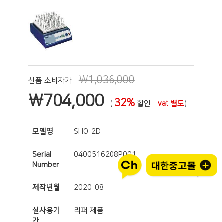
₩1,036,000
신품 소비자가
₩
704,000
32%
(
할인 -
vat 별도
)
모델명
SHO-2D
Serial
0400516208P001
Number
제작년월
2020-08
실사용기
리퍼 제품
간